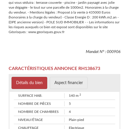
qui vous séduira : terrasse couverte - piscine - jardin paysagé avec jolie
vue dégagée - le tout sur une parcelle de 1000m2. Honoraires à la charge
du vendeur. - Mentions légales : Proposé à la vente à 435000 Euros
(honoraires à la charge du vendeur) - Classe Energie D : 200 kWh.m2.an -
(DPE ancienne version) - POLE SUD IMMOBILIER - - Les informations sur
les risques auxquels ce bien est exposé sont disponibles sur le site
Géorisques : www.georisques.gouv.fr
Mandat N° : 000906
CARACTÉRISTIQUES ANNONCE RH138673
Détails du bien
Aspect financier
2
SURFACE HAB.
140 m
NOMBRE DE PIÈCES
5
NOMBRE DE CHAMBRES
4
NIVEAU/ÉTAGE
Plain-pied
CHAUFFAGE
Electrique