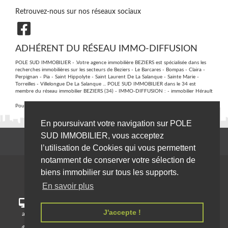
Retrouvez-nous sur nos réseaux sociaux
ADHÉRENT DU RÉSEAU IMMO-DIFFUSION
POLE SUD IMMOBILIER - .Votre agence immobilière BEZIERS est spécialisée dans les
recherches immobilières sur les secteurs de Beziers - Le Barcares - Bompas - Claira -
Perpignan - Pia - Saint Hippolyte - Saint Laurent De La Salanque - Sainte Marie -
Torreilles - Villelongue De La Salanque ... POLE SUD IMMOBILIER dans le 34 est
membre du réseau immobilier BEZIERS (34) - IMMO-DIFFUSION :
- immobilier Hérault
Pour plus d'informations contactez notre secrétariat central au :
09 74 53 13 81
En poursuivant votre navigation sur POLE
SUD IMMOBILIER, vous acceptez
l’utilisation de Cookies qui vous permettent
notamment de conserver votre sélection de
biens immobilier sur tous les supports.
En savoir plus
Pour un meilleur confort, notre site immobeziers.fr s'adapte
J'accepte !
automatiquement sur les différents écrans (PC, tablette, smartphone).