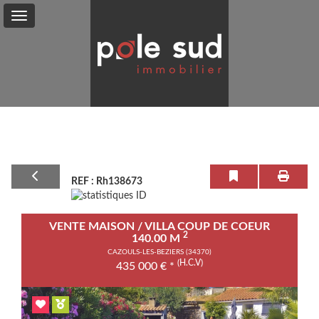
Vente
Location
Service
+
REF : Rh138673
Mon
Compte
VENTE MAISON / VILLA COUP DE COEUR
Contact
2
140.00 M
CAZOULS-LES-BEZIERS (34370)
(H.C.V)
435 000
€
*
Previous
Next
0