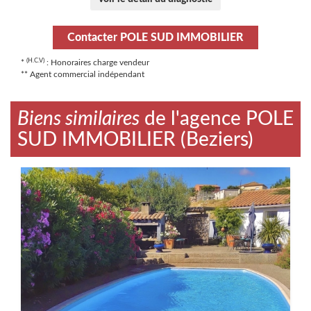
Contacter POLE SUD IMMOBILIER
(H.C.V)
*
: Honoraires charge vendeur
** Agent commercial indépendant
Biens similaires
de l'agence POLE
SUD IMMOBILIER (Beziers)
Maison / Villa