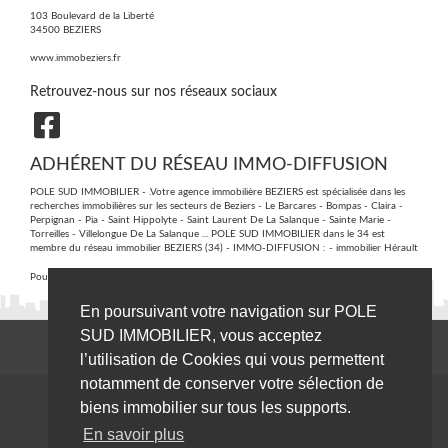
103 Boulevard de la Liberté
34500
BEZIERS
www.immobeziers.fr
Retrouvez-nous sur nos réseaux sociaux
ADHÉRENT DU RÉSEAU IMMO-DIFFUSION
POLE SUD IMMOBILIER - .Votre agence immobilière BEZIERS est spécialisée dans les
recherches immobilières sur les secteurs de Beziers - Le Barcares - Bompas - Claira -
Perpignan - Pia - Saint Hippolyte - Saint Laurent De La Salanque - Sainte Marie -
Torreilles - Villelongue De La Salanque ... POLE SUD IMMOBILIER dans le 34 est
membre du réseau immobilier BEZIERS (34) - IMMO-DIFFUSION :
- immobilier Hérault
Pour plus d'informations contactez notre secrétariat central au :
09 74 53 13 81
En poursuivant votre navigation sur POLE
SUD IMMOBILIER, vous acceptez
l’utilisation de Cookies qui vous permettent
notamment de conserver votre sélection de
biens immobilier sur tous les supports.
En savoir plus