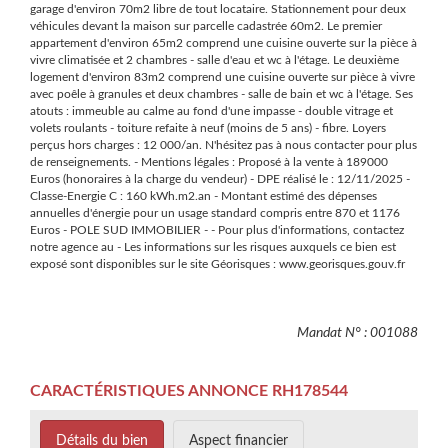
garage d'environ 70m2 libre de tout locataire. Stationnement pour deux
véhicules devant la maison sur parcelle cadastrée 60m2. Le premier
appartement d'environ 65m2 comprend une cuisine ouverte sur la pièce à
vivre climatisée et 2 chambres - salle d'eau et wc à l'étage. Le deuxième
logement d'environ 83m2 comprend une cuisine ouverte sur pièce à vivre
avec poêle à granules et deux chambres - salle de bain et wc à l'étage. Ses
atouts : immeuble au calme au fond d'une impasse - double vitrage et
volets roulants - toiture refaite à neuf (moins de 5 ans) - fibre. Loyers
perçus hors charges : 12 000/an. N'hésitez pas à nous contacter pour plus
de renseignements. - Mentions légales : Proposé à la vente à 189000
Euros (honoraires à la charge du vendeur) - DPE réalisé le : 12/11/2025 -
Classe-Energie C : 160 kWh.m2.an - Montant estimé des dépenses
annuelles d'énergie pour un usage standard compris entre 870 et 1176
Euros - POLE SUD IMMOBILIER - - Pour plus d'informations, contactez
notre agence au - Les informations sur les risques auxquels ce bien est
exposé sont disponibles sur le site Géorisques : www.georisques.gouv.fr
Mandat N° : 001088
CARACTÉRISTIQUES ANNONCE RH178544
Détails du bien
Aspect financier