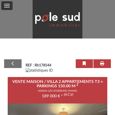
Vente
Location
Service
+
REF : Rh178544
Mon
Compte
VENTE MAISON / VILLA 2 APPARTEMENTS T3 +
Contact
2
PARKINGS 150.00 M
NISSAN-LEZ-ENSERUNE (34440)
(H.C.V)
189 000
€
*
Previous
Next
0